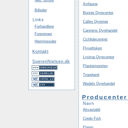
Neo. similis
Avifauna
Billeder
Bonnie Dyrecenter
Links
Calles Dyrerige
Forhandlere
Carstens Dyrehandel
Foreninger
Cichlidecentret
Hjemmesider
Flyvefisken
Kontakt
Lystrup Dyrecenter
SoerenNielsen.dk
Planteimporten
Tropeland
Wedels Dyrehandel
Producenter
Navn
Akvastabil
Credo Fish
Eheim