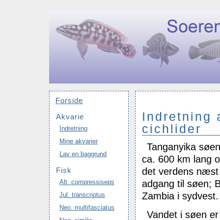
Forside
Indretning 
Akvarie
cichlider
Indretning
Mine akvarier
Tanganyika søen l
Lav en baggrund
ca. 600 km lang 
det verdens næst 
Fisk
adgang til søen; B
Alt. compressiseps
Zambia i sydvest.
Jul. transcriptus
Neo. multifasciatus
Vandet i søen er 