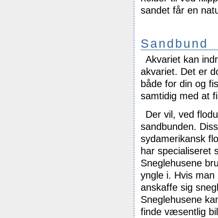
sandet får en natur
Sandbund
Akvariet kan ind
akvariet. Det er d
både for din og fi
samtidig med at fi
Der vil, ved fl
sandbunden. Disse
sydamerikansk flo
har specialiseret 
Sneglehusene bruges
yngle i. Hvis man 
anskaffe sig sneg
Sneglehusene kan
finde væsentlig b