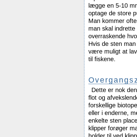
lægge en 5-10 mm 
optage de store 
Man kommer ofte t
man skal indrette 
overraskende hvor
Hvis de sten man a
være muligt at lav
til fiskene.
Overgangs
Dette er nok den
flot og afvekslen
forskellige biotop
eller i enderne, 
enkelte sten plac
klipper forøger ma
holder til ved kli