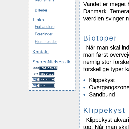
Neo. similis
Vandet er meget h
Danmark. Temerat
Billeder
værdien svinger m
Links
Forhandlere
Foreninger
Biotoper
Hjemmesider
Når man skal indr
Kontakt
man først overvej
nemlig stor forskel
SoerenNielsen.dk
forskellige typer 
Klippekyst
Overgangszon
Sandbund
Klippekyst
Klippekyst akvar
top. Når man skal