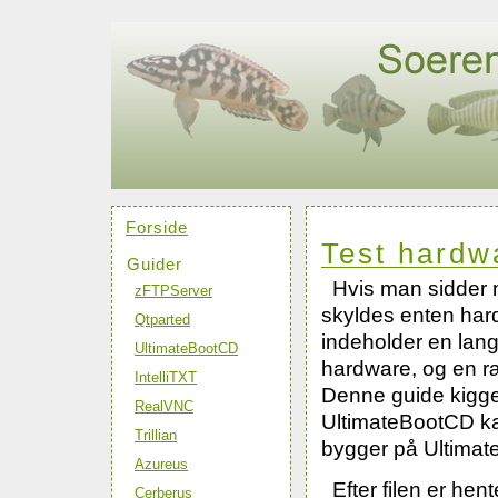
Forside
Test hardw
Guider
Hvis man sidder m
zFTPServer
skyldes enten har
Qtparted
indeholder en lang
UltimateBootCD
hardware, og en r
IntelliTXT
Denne guide kigge
RealVNC
UltimateBootCD k
Trillian
bygger på Ultimat
Azureus
Efter filen er he
Cerberus