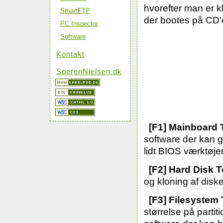
hvorefter man er kl
SmartFTP
der bootes på CD'
PC Inspector
Software
Kontakt
SoerenNielsen.dk
[F1] Mainboard 
software der kan g
lidt BIOS værktøje
[F2] Hard Disk T
og kloning af disk
[F3] Filesystem
størrelse på parti