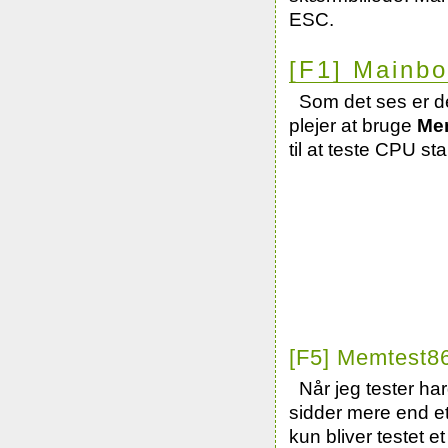
ESC.
[F1] Mainbo
Som det ses er d
plejer at bruge
Me
til at teste CPU stab
[F5] Memtest8
Når jeg tester ha
sidder mere end et
kun bliver testet