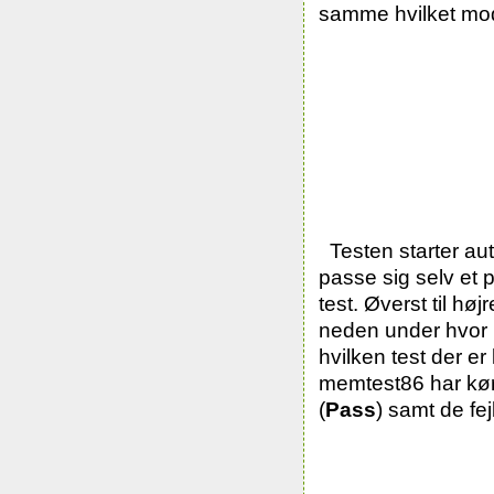
samme hvilket modu
Testen starter au
passe sig selv et p
test. Øverst til hø
neden under hvor l
hvilken test der e
memtest86 har kør
(
Pass
) samt de fej