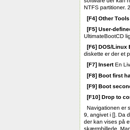
software der kan 
NTFS partitioner. 2
[F4] Other Tools
[F5] User-define
UltimateBootCD li
[F6] DOS/Linux 
diskette er der et 
[F7] Insert
En Liv
[F8] Boot first h
[F9] Boot secon
[F10] Drop to c
Navigationen er 
9, angivet i []. D
der kan vises på et
skærmbillede. Man